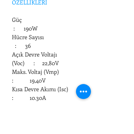
ÖZELLİKLERİ
Güç
: 190W
Hücre Sayısı
: 36
Açık Devre Voltajı
(Voc) : 22,80V
Maks. Voltaj (Vmp)
: 19,40V
Kısa Devre Akımı (Isc)
: 10.30A
Maks. Akım (Imp)
: 9.79A
Maks. Sistem Voltajı
: 1000V