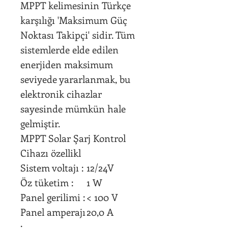
MPPT kelimesinin Türkçe
karşılığı 'Maksimum Güç
Noktası Takipçi' sidir. Tüm
sistemlerde elde edilen
enerjiden maksimum
seviyede yararlanmak, bu
elektronik cihazlar
sayesinde mümkün hale
gelmiştir.
MPPT Solar Şarj Kontrol
Cihazı özellikl
Sistem voltajı :
12/24V
Öz tüketim :
1 W
Panel gerilimi :
< 100 V
Panel amperajı
20,0 A
: