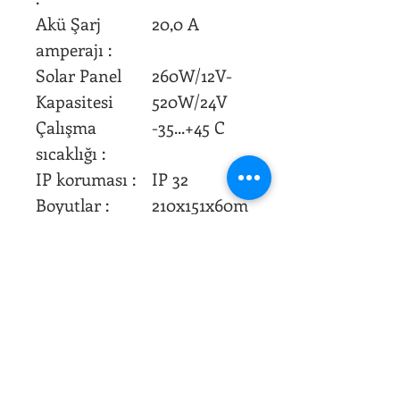
Akü Şarj
20,0 A
amperajı :
Solar Panel
260W/12V-
Kapasitesi
520W/24V
Çalışma
-35...+45 C
sıcaklığı :
IP koruması :
IP 32
Boyutlar :
210x151x60m
m
Ağırlık :
1400 gr
Gösterge :
LCD
Yük Çıkışı
VAR
Programlama
.