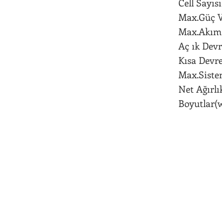
Cell Sayı
Max.Güç 
Max.Akım
Aç ık Devr
Kısa Devr
Max.Sis
Net Ağırlı
Boyutlar(