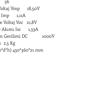
sı 36
Voltaj Vmp 18,50V
 Imp 1,11A
e Voltaj Voc 21,8V
e Akımı Isc 1,33A
tem Gerilimi DC 1000V
k 2,5 Kg
w*d*h) 430*360*21 mm