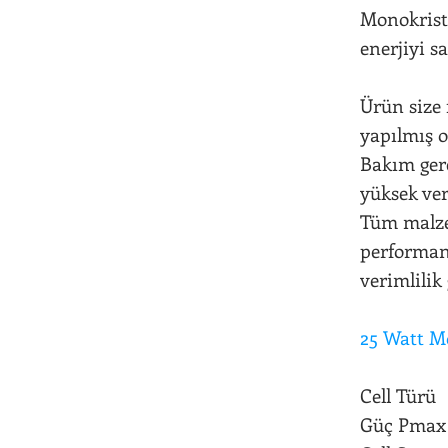
Monokrist
enerjiyi sa
Ürün size 
yapılmış 
Bakım ger
yüksek ver
Tüm malze
performans
verimlilik
25 Watt Mo
Cell Tür
Güç Pma