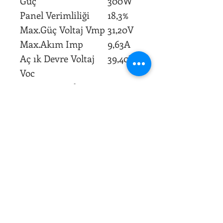
Güç
300W
Panel Verimliliği
18,3%
Max.Güç Voltaj Vmp
31,20V
Max.Akım Imp
9,63A
Aç ık Devre Voltaj
39,40V
Voc
Kısa Devre Akımı Isc
9,97A
Max.Sistem Gerilimi
1000V
DC
Ağırlık
20 Kg
Boyutlar(w*d*h)
1660*9
90*50
mm
0850 522 75 34