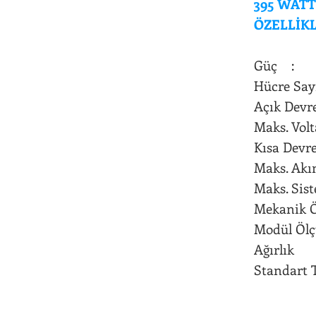
395 WAT
ÖZELLİKL
Güç :
Hücre 
Açık De
Maks. V
Kısa Dev
Maks. 
Maks. S
Mekani
Modül Ö
Ağırlı
Standart 