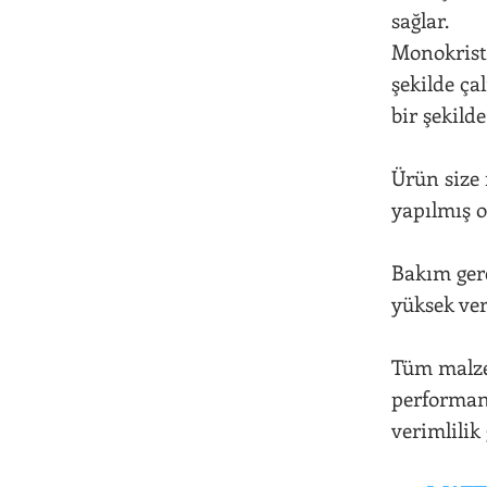
sağlar.
Monokrista
şekilde ça
bir şekilde
Ürün size 
yapılmış 
Bakım ger
yüksek ver
Tüm malze
performans
verimlilik