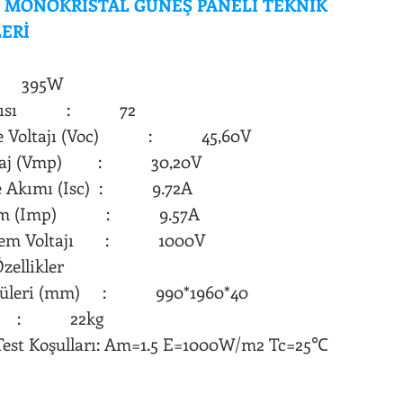
T MONOKRİSTAL GÜNEŞ PANELİ TEKNİK
ERİ
 395W
Sayısı : 72
vre Voltajı (Voc) : 45,60V
oltaj (Vmp) : 30,20V
re Akımı (Isc) : 9.72A
Akım (Imp) : 9.57A
istem Voltajı : 1000V
k Özellikler
lçüleri (mm) : 990*1960*40
k : 22kg
Test Koşulları: Am=1.5 E=1000W/m2 Tc=25
℃