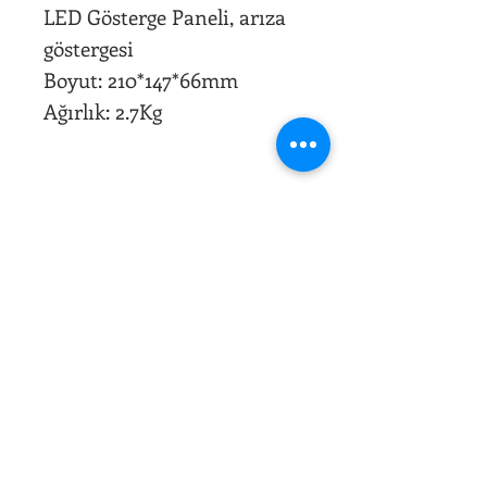
LED Gösterge Paneli, arıza
göstergesi
Boyut: 210*147*66mm
Ağırlık: 2.7Kg
.
STOK SOR
0850 522 75 34
0507 796 08 87
info@yakensenerji.com
Perpa Ticaret Merkezi
A Blok