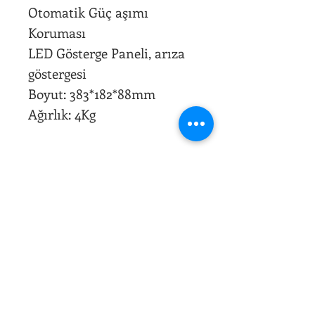
Otomatik Güç aşımı
Koruması
LED Gösterge Paneli, arıza
göstergesi
Boyut: 383*182*88mm
Ağırlık: 4Kg
.
SATIN AL
0850 522 75 34
0507 796 08 87
info@yakensenerji.com