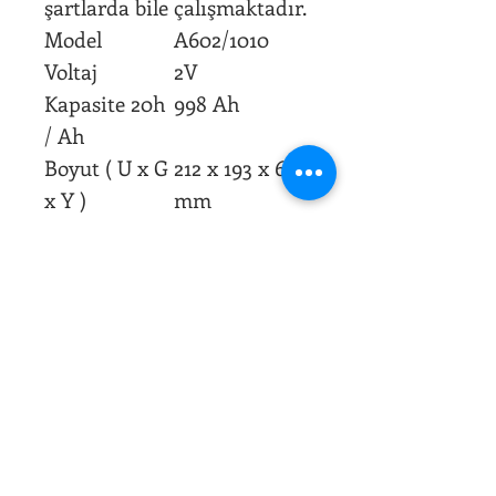
şartlarda bile çalışmaktadır.
Model
A602/1010
Voltaj
2V
Kapasite 20h
998 Ah
/ Ah
Boyut ( U x G
212 x 193 x 690
x Y )
mm
Ağırlık
66kg
0850 522 75 34
0507 796 08 87
info@yakensenerji.com